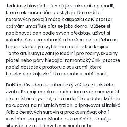
Jedním z hlavních důvodů je soukromí a pohodlí,
které rekreační dům poskytuje. Na rozdíl od
hotelových pokojů máte k dispozici celý prostor,
což vám umožňuje cítit se jako doma. Můžete si
naplánovat den podle svých představ, užívat si
volného času na zahradě, u bazénu, nebo třeba na
terase s krásným výhledem na italskou krajinu.
Tento druh ubytování je ideální pro rodiny, skupiny
přátel nebo páry hledající romantický únik, protože
nabízí dostatek prostoru a soukromí, které
hotelové pokoje zkrátka nemohou nabídnout.
Dalším důvodem je autentický zážitek z italského
života. Pronájem rekreačního domu vám umožní žít
jako místní obyvatel, a to i na krátkou dobu. Můžete
nakupovat na místních trzích, připravovat si italská
jídla z čerstvých surovin a prozkoumávat okolí
vlastním tempem. Mnoho rekreačních domů je
situováno v malebných vesnicích nebo