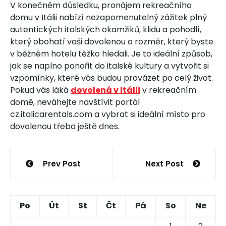
V konečném důsledku, pronájem rekreačního
domu v Itálii nabízí nezapomenutelný zážitek plný
autentických italských okamžiků, klidu a pohodlí,
který obohatí vaši dovolenou o rozměr, který byste
v běžném hotelu těžko hledali. Je to ideální způsob,
jak se naplno ponořit do italské kultury a vytvořit si
vzpomínky, které vás budou provázet po celý život.
Pokud vás láká
dovolená v Itálii
v rekreačním
domě, neváhejte navštívit portál
cz.italicarentals.com a vybrat si ideální místo pro
dovolenou třeba ještě dnes.
Navigace
Prev Post
Next Post
pro
příspěvek
Po
Út
St
Čt
Pá
So
Ne