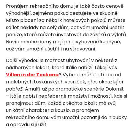
Pronájem rekreačního domu je také často cenově
výhodnější, zejména pokud cestujete ve skupině.
Místo placení za několik hotelových pokojů můžete
sdílet náklady na celý dům, což vám umožní ušetřit
peníze, které můžete investovat do zážitků a výletů.
Navíc mnohé domy mají plně vybavené kuchyně,
což vám umožní ušetřit i na stravování.
Další výhodou je možnost ubytování v některé z
nádherných lokalit, které Itálie nabízí. Lákají vás
Villen in der Toskana
? Vybírat můžete třeba od
malebných toskánských vesniček, přes okouzlující
pobřeží Amalfi, až po dramatické scenérie Dolomit
– Itálie nabízí nepřeberné množství možností, kde si
pronajmout dům. Každá z těchto lokalit má svůj
unikátní charakter a kouzlo, a pronájem
rekreačního domu vám umožní poznat ji do hloubky
a opravdu si ji užít.