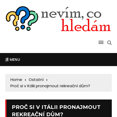
MENU
Home
Ostatní
Proč si v Itálii pronajmout rekreační dům?
PROČ SI V ITÁLII PRONAJMOUT
REKREAČNÍ DŮM?